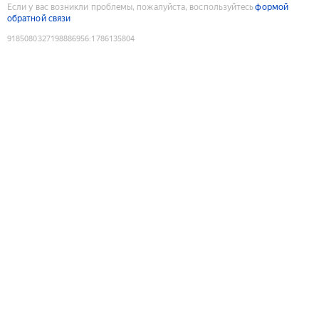
Если у вас возникли проблемы, пожалуйста, воспользуйтесь
формой
обратной связи
9185080327198886956
:
1786135804