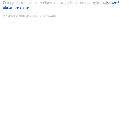
Если у вас возникли проблемы, пожалуйста, воспользуйтесь
формой
обратной связи
9194921458040457865
:
1786282448