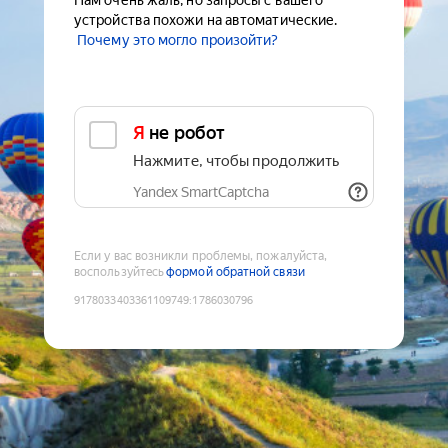
Нам очень жаль, но запросы с вашего
устройства похожи на автоматические.
Почему это могло произойти?
Я не робот
Нажмите, чтобы продолжить
Yandex SmartCaptcha
Если у вас возникли проблемы, пожалуйста,
воспользуйтесь
формой обратной связи
9178033403361109749
:
1786030796