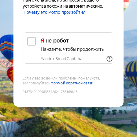
Нам очень жаль, но запросы с вашего
устройства похожи на автоматические.
Почему это могло произойти?
Я не робот
Нажмите, чтобы продолжить
Yandex SmartCaptcha
Если у вас возникли проблемы, пожалуйста,
воспользуйтесь
формой обратной связи
9187349190983564262
:
1786169613