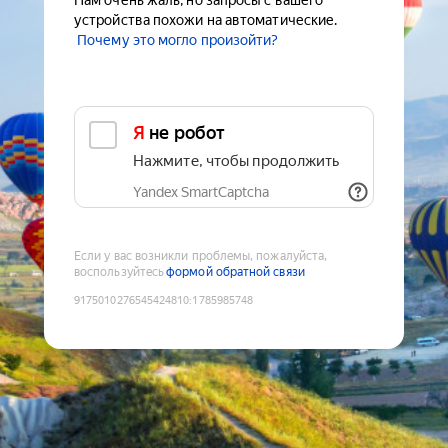
Нам очень жаль, но запросы с вашего
устройства похожи на автоматические.
Почему это могло произойти?
Я не робот
Нажмите, чтобы продолжить
Yandex SmartCaptcha
Если у вас возникли проблемы, пожалуйста,
воспользуйтесь
формой обратной связи
9175010276545424810
:
1785985748