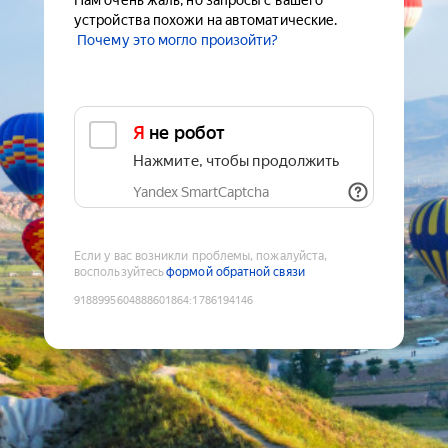
Нам очень жаль, но запросы с вашего
устройства похожи на автоматические.
Почему это могло произойти?
Я не робот
Нажмите, чтобы продолжить
Yandex SmartCaptcha
Если у вас возникли проблемы, пожалуйста,
воспользуйтесь
формой обратной связи
9188995604888601864
:
1786194146