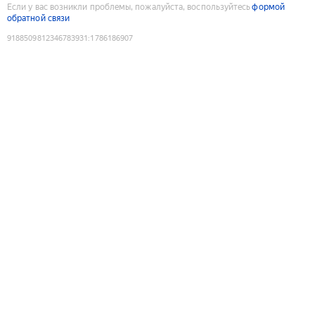
Если у вас возникли проблемы, пожалуйста, воспользуйтесь
формой
обратной связи
9188509812346783931
:
1786186907