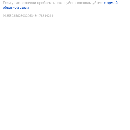
Если у вас возникли проблемы, пожалуйста, воспользуйтесь
формой
обратной связи
9185503562603226348
:
1786142111