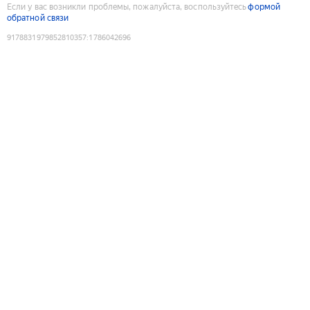
Если у вас возникли проблемы, пожалуйста, воспользуйтесь
формой
обратной связи
9178831979852810357
:
1786042696