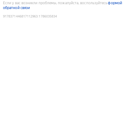
Если у вас возникли проблемы, пожалуйста, воспользуйтесь
формой
обратной связи
9178371446817112963
:
1786035834