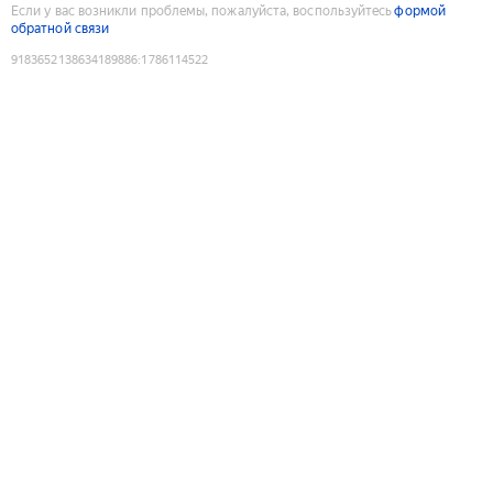
Если у вас возникли проблемы, пожалуйста, воспользуйтесь
формой
обратной связи
9183652138634189886
:
1786114522