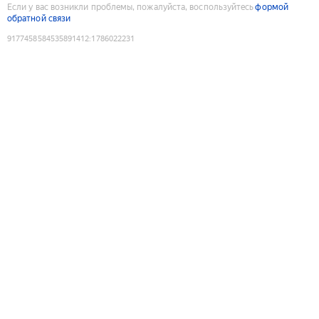
Если у вас возникли проблемы, пожалуйста, воспользуйтесь
формой
обратной связи
9177458584535891412
:
1786022231