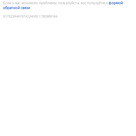
Если у вас возникли проблемы, пожалуйста, воспользуйтесь
формой
обратной связи
9175239461974224000
:
1785989164