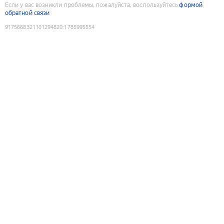
Если у вас возникли проблемы, пожалуйста, воспользуйтесь
формой
обратной связи
9175668321101294820
:
1785995554