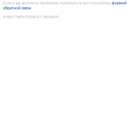
Если у вас возникли проблемы, пожалуйста, воспользуйтесь
формой
обратной связи
9198517995337358874
:
1786336041