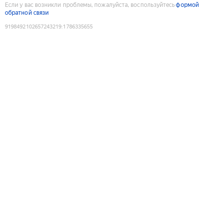
Если у вас возникли проблемы, пожалуйста, воспользуйтесь
формой
обратной связи
9198492102657243219
:
1786335655