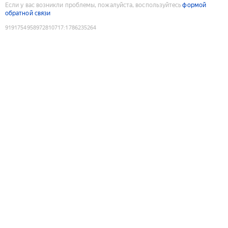
Если у вас возникли проблемы, пожалуйста, воспользуйтесь
формой
обратной связи
9191754958972810717
:
1786235264