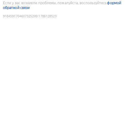
Если у вас возникли проблемы, пожалуйста, воспользуйтесь
формой
обратной связи
9184591704607325299
:
1786128523