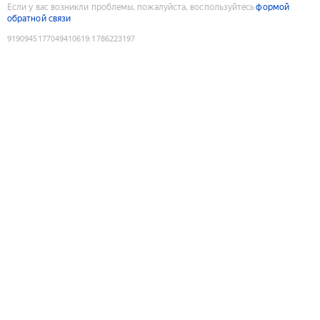
Если у вас возникли проблемы, пожалуйста, воспользуйтесь
формой
обратной связи
9190945177049410619
:
1786223197