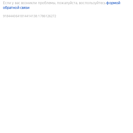
Если у вас возникли проблемы, пожалуйста, воспользуйтесь
формой
обратной связи
9184440641814414138
:
1786126272