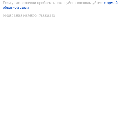
Если у вас возникли проблемы, пожалуйста, воспользуйтесь
формой
обратной связи
9198524856614676599
:
1786336143