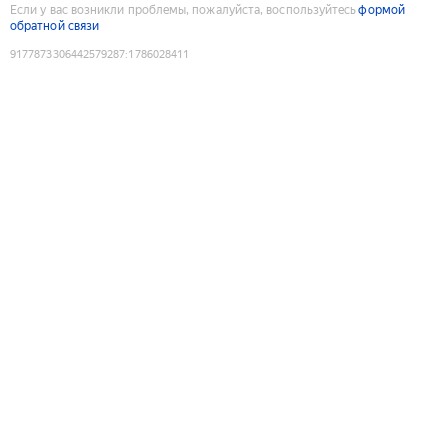
Если у вас возникли проблемы, пожалуйста, воспользуйтесь
формой
обратной связи
9177873306442579287
:
1786028411