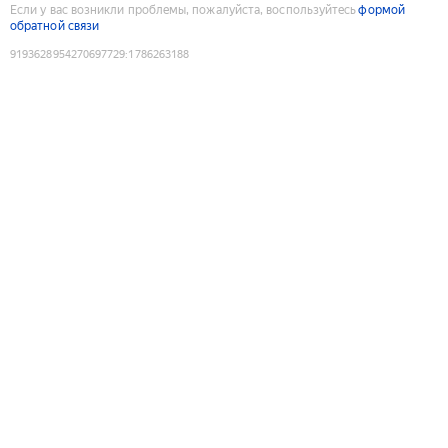
Если у вас возникли проблемы, пожалуйста, воспользуйтесь
формой
обратной связи
9193628954270697729
:
1786263188