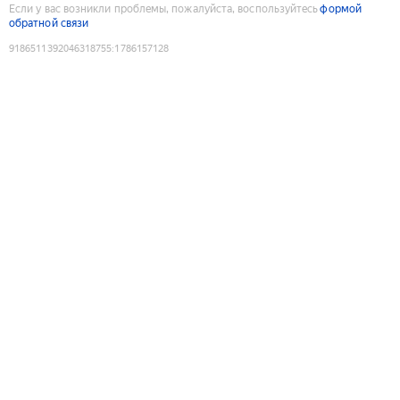
Если у вас возникли проблемы, пожалуйста, воспользуйтесь
формой
обратной связи
9186511392046318755
:
1786157128