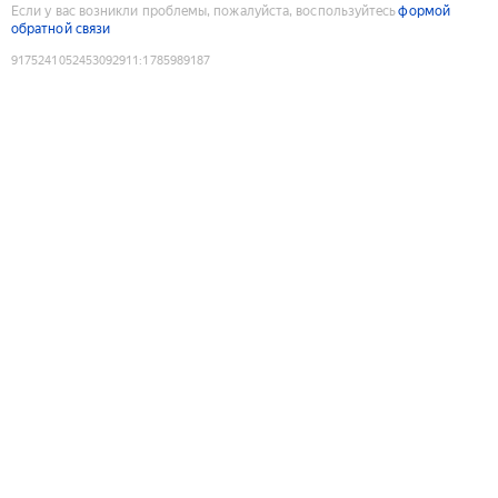
Если у вас возникли проблемы, пожалуйста, воспользуйтесь
формой
обратной связи
9175241052453092911
:
1785989187