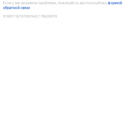
Если у вас возникли проблемы, пожалуйста, воспользуйтесь
формой
обратной связи
9190017821870837642
:
1786209378