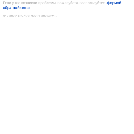
Если у вас возникли проблемы, пожалуйста, воспользуйтесь
формой
обратной связи
9177860143575087660
:
1786028215