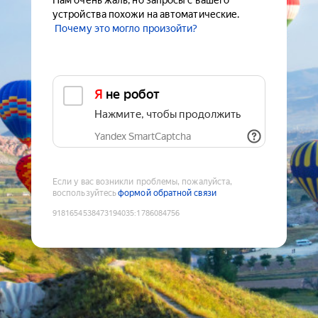
Нам очень жаль, но запросы с вашего
устройства похожи на автоматические.
Почему это могло произойти?
Я не робот
Нажмите, чтобы продолжить
Yandex SmartCaptcha
Если у вас возникли проблемы, пожалуйста,
воспользуйтесь
формой обратной связи
9181654538473194035
:
1786084756