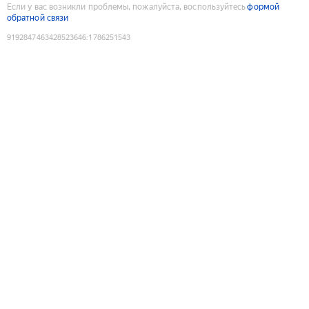
Если у вас возникли проблемы, пожалуйста, воспользуйтесь
формой
обратной связи
9192847463428523646
:
1786251543