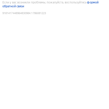
Если у вас возникли проблемы, пожалуйста, воспользуйтесь
формой
обратной связи
9181417448964830984
:
1786081223