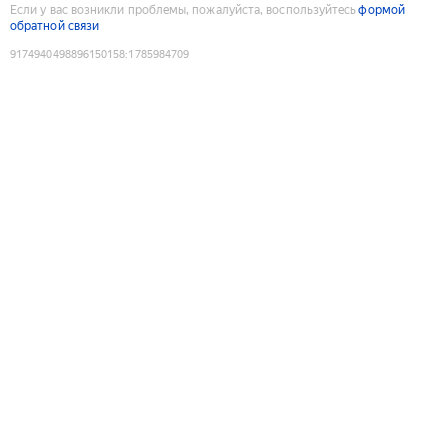
Если у вас возникли проблемы, пожалуйста, воспользуйтесь
формой
обратной связи
9174940498896150158
:
1785984709