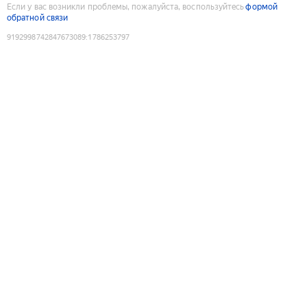
Если у вас возникли проблемы, пожалуйста, воспользуйтесь
формой
обратной связи
9192998742847673089
:
1786253797