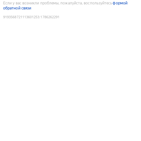
Если у вас возникли проблемы, пожалуйста, воспользуйтесь
формой
обратной связи
9193568721113601253
:
1786262291