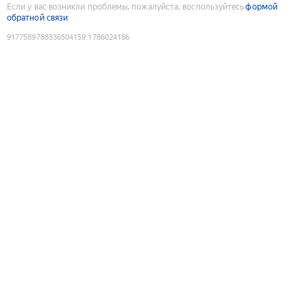
Если у вас возникли проблемы, пожалуйста, воспользуйтесь
формой
обратной связи
9177589788336504159
:
1786024186