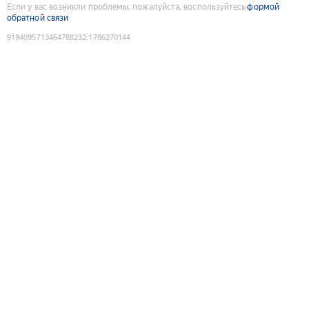
Если у вас возникли проблемы, пожалуйста, воспользуйтесь
формой
обратной связи
9194095713464788232
:
1786270144