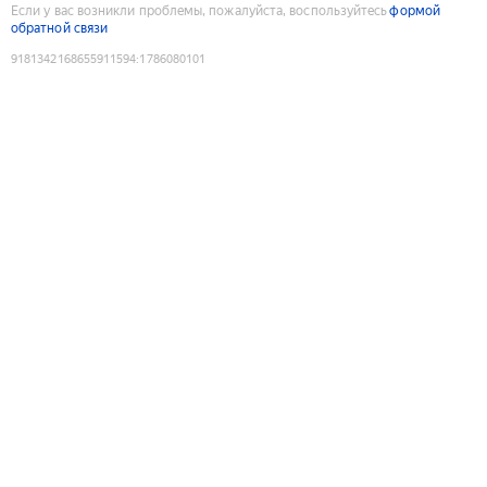
Если у вас возникли проблемы, пожалуйста, воспользуйтесь
формой
обратной связи
9181342168655911594
:
1786080101