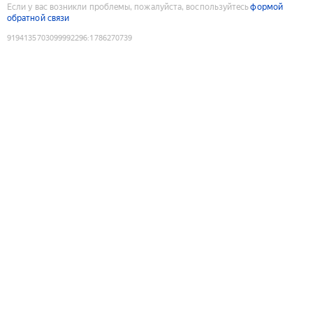
Если у вас возникли проблемы, пожалуйста, воспользуйтесь
формой
обратной связи
9194135703099992296
:
1786270739