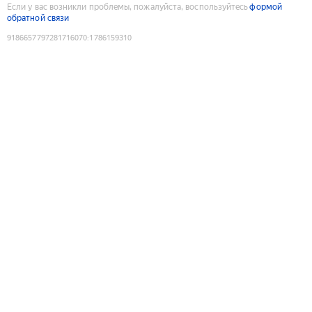
Если у вас возникли проблемы, пожалуйста, воспользуйтесь
формой
обратной связи
9186657797281716070
:
1786159310