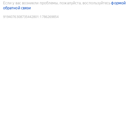
Если у вас возникли проблемы, пожалуйста, воспользуйтесь
формой
обратной связи
9194076308735442801
:
1786269854