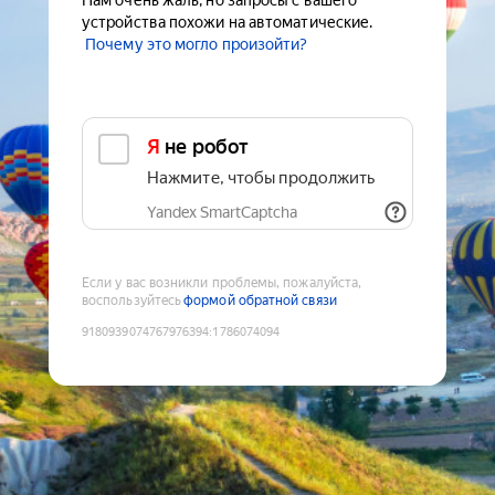
Нам очень жаль, но запросы с вашего
устройства похожи на автоматические.
Почему это могло произойти?
Я не робот
Нажмите, чтобы продолжить
Yandex SmartCaptcha
Если у вас возникли проблемы, пожалуйста,
воспользуйтесь
формой обратной связи
9180939074767976394
:
1786074094