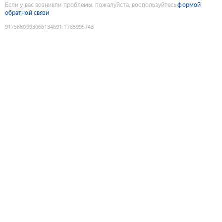
Если у вас возникли проблемы, пожалуйста, воспользуйтесь
формой
обратной связи
9175680993066134691
:
1785995743