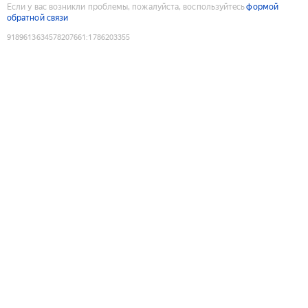
Если у вас возникли проблемы, пожалуйста, воспользуйтесь
формой
обратной связи
9189613634578207661
:
1786203355