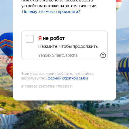
Нам очень жаль, но запросы с вашего
устройства похожи на автоматические.
Почему это могло произойти?
Я не робот
Нажмите, чтобы продолжить
Yandex SmartCaptcha
Если у вас возникли проблемы, пожалуйста,
воспользуйтесь
формой обратной связи
9178685301216704569
:
1786040511