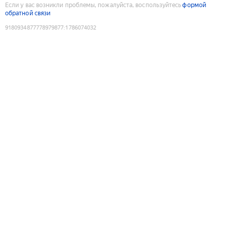
Если у вас возникли проблемы, пожалуйста, воспользуйтесь
формой
обратной связи
9180934877778979877
:
1786074032