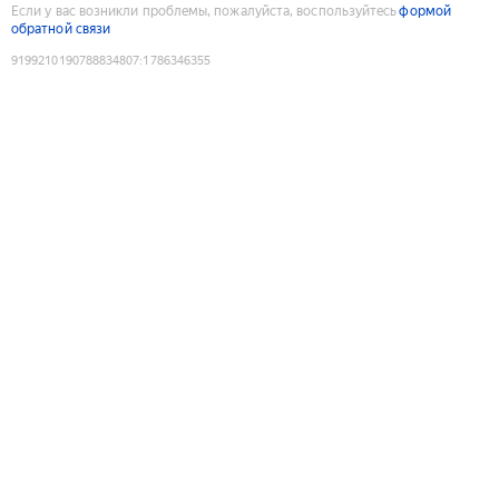
Если у вас возникли проблемы, пожалуйста, воспользуйтесь
формой
обратной связи
9199210190788834807
:
1786346355