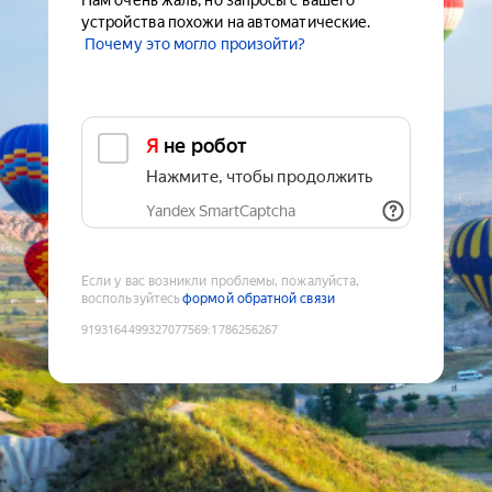
Нам очень жаль, но запросы с вашего
устройства похожи на автоматические.
Почему это могло произойти?
Я не робот
Нажмите, чтобы продолжить
Yandex SmartCaptcha
Если у вас возникли проблемы, пожалуйста,
воспользуйтесь
формой обратной связи
9193164499327077569
:
1786256267