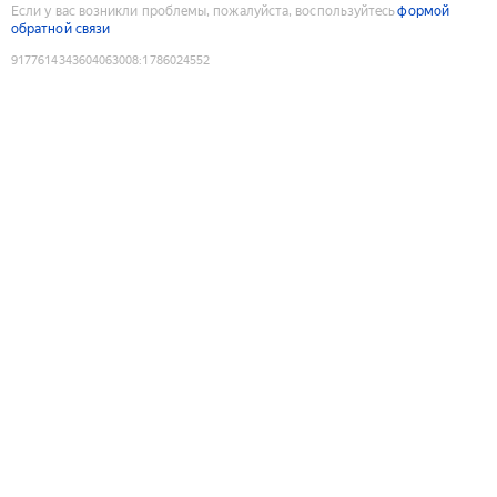
Если у вас возникли проблемы, пожалуйста, воспользуйтесь
формой
обратной связи
9177614343604063008
:
1786024552