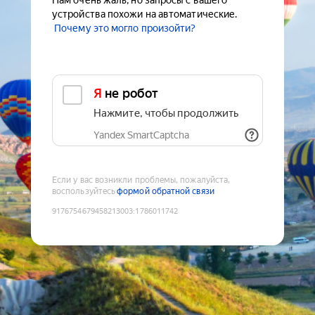
Нам очень жаль, но запросы с вашего
устройства похожи на автоматические.
Почему это могло произойти?
Я не робот
Нажмите, чтобы продолжить
Yandex SmartCaptcha
Если у вас возникли проблемы, пожалуйста,
воспользуйтесь
формой обратной связи
9176754679458213003
:
1786011742