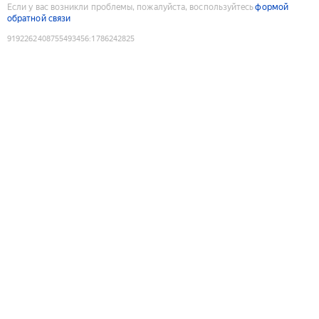
Если у вас возникли проблемы, пожалуйста, воспользуйтесь
формой
обратной связи
9192262408755493456
:
1786242825