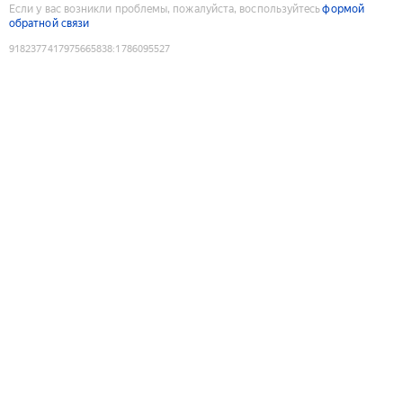
Если у вас возникли проблемы, пожалуйста, воспользуйтесь
формой
обратной связи
9182377417975665838
:
1786095527